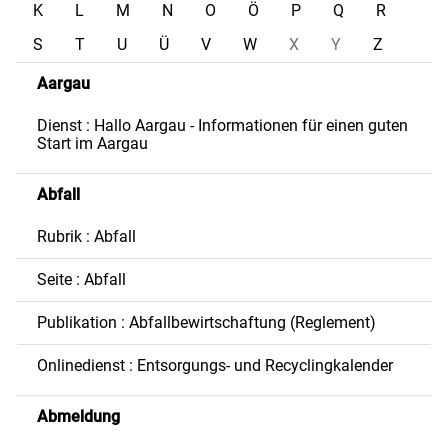
K
L
M
N
O
Ö
P
Q
R
S
T
U
Ü
V
W
X
Y
Z
Aargau
Dienst : Hallo Aargau - Informationen für einen guten
Start im Aargau
Abfall
Rubrik : Abfall
Seite : Abfall
Publikation : Abfallbewirtschaftung (Reglement)
Onlinedienst : Entsorgungs- und Recyclingkalender
Abmeldung