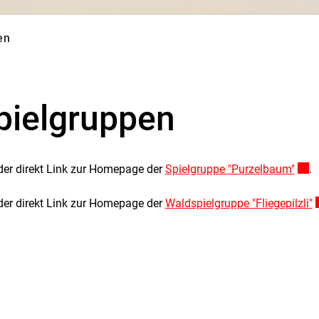
en
(ausgewählt)
pielgruppen
der direkt Link zur Homepage der
Spielgruppe "Purzelbaum"
Exte
.
der direkt Link zur Homepage der
Waldspielgruppe "Fliegepilzli"
E