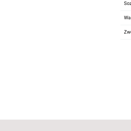
Soz
Wa
Zwe