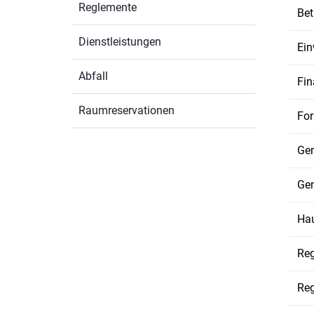
Reglemente
Bet
Dienstleistungen
Ein
Abfall
Fin
Raumreservationen
For
Gem
Ge
Ha
Reg
Reg