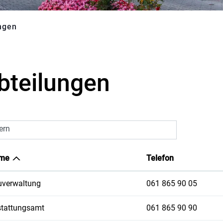
ngen
(ausgewählt)
bteilungen
tern
me
Telefon
verwaltung
061 865 90 05
tattungsamt
061 865 90 90