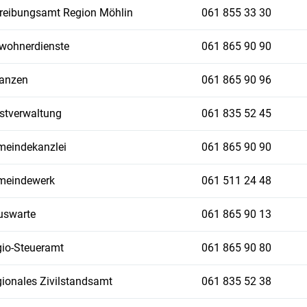
reibungsamt Region Möhlin
061 855 33 30
wohnerdienste
061 865 90 90
anzen
061 865 90 96
stverwaltung
061 835 52 45
eindekanzlei
061 865 90 90
meindewerk
061 511 24 48
uswarte
061 865 90 13
io-Steueramt
061 865 90 80
ionales Zivilstandsamt
061 835 52 38