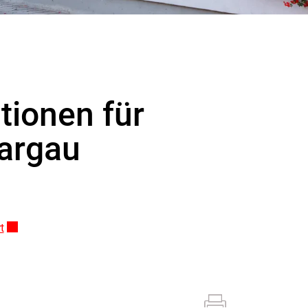
tionen für
Aargau
t
Externer Link wird in einem neuen Fenster geöffnet.